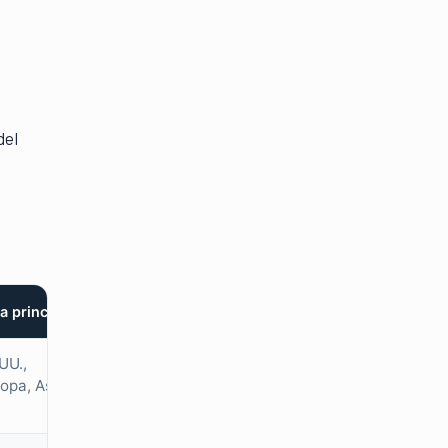
del
a principal
UU.,
opa, Asia