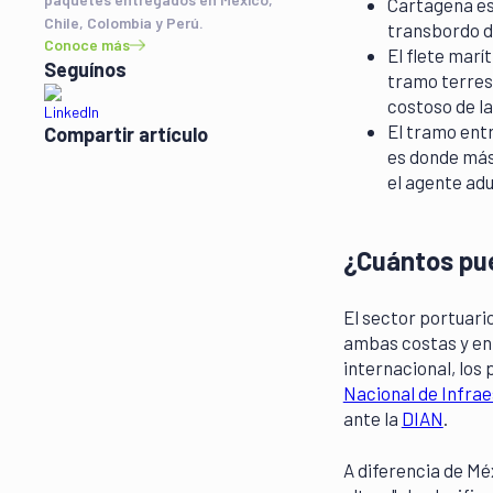
Cartagena es 
Cómo Freight99 Mueve tu
Chile, Colombia y Perú.
transbordo d
Carga desde los Puertos de
Conoce más
El flete marí
Colombia
Seguínos
tramo terres
Preguntas Frecuentes sobre
costoso de l
los Puertos de Colombia
El tramo entr
Compartir artículo
es donde más 
el agente ad
¿Cuántos pue
El sector portuari
ambas costas y en 
internacional, los
Nacional de Infrae
ante la
DIAN
.
A diferencia de Mé