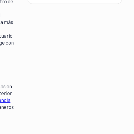
tro de
l
la más
tuario
age con
?
das en
terior
encia
uaneros