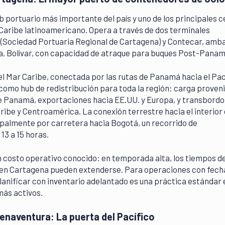
b portuario más importante del país y uno de los principales 
Caribe latinoamericano. Opera a través de dos terminales
(Sociedad Portuaria Regional de Cartagena) y Contecar, amba
a, Bolívar, con capacidad de atraque para buques Post-Panam
el Mar Caribe, conectada por las rutas de Panamá hacia el Pac
como hub de redistribución para toda la región: carga proven
de Panamá, exportaciones hacia EE.UU. y Europa, y transbordo
aribe y Centroamérica. La conexión terrestre hacia el interior 
ipalmente por carretera hacia Bogotá, un recorrido de
3 a 15 horas.
n costo operativo conocido: en temporada alta, los tiempos d
n Cartagena pueden extenderse. Para operaciones con fech
planificar con inventario adelantado es una práctica estándar
más activos.
enaventura: La puerta del Pacífico