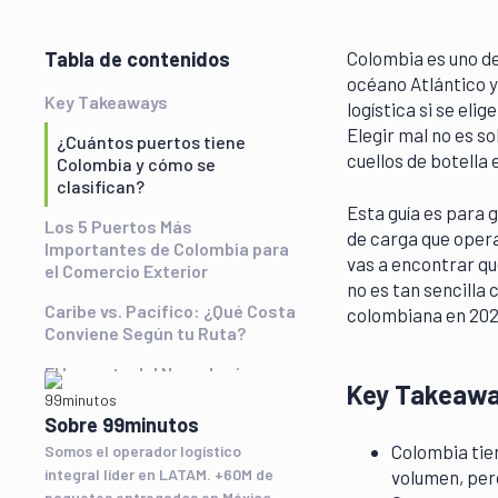
Tabla de contenidos
Colombia es uno de
océano Atlántico y
Key Takeaways
logística si se elig
Elegir mal no es so
¿Cuántos puertos tiene
cuellos de botella 
Colombia y cómo se
clasifican?
Esta guía es para 
Los 5 Puertos Más
de carga que opera
Importantes de Colombia para
vas a encontrar qu
el Comercio Exterior
no es tan sencilla
Caribe vs. Pacífico: ¿Qué Costa
colombiana en 20
Conviene Según tu Ruta?
El Impacto del Nearshoring en
Key Takeaw
los Puertos Colombianos
(2025–2026)
Sobre 99minutos
Colombia tie
Somos el operador logístico
Cómo Elegir el Puerto de
integral líder en LATAM. +60M de
volumen, pero
Entrada o Salida para tu Carga
paquetes entregados en México,