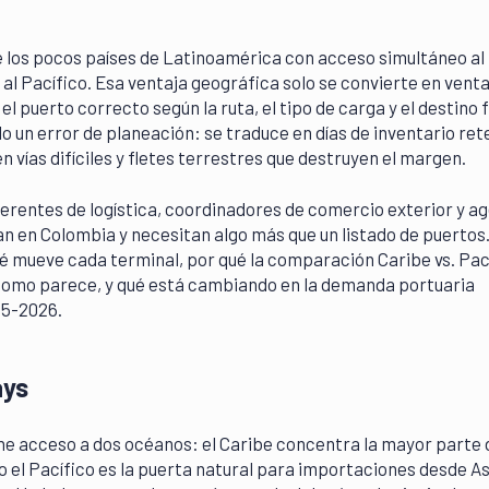
 los pocos países de Latinoamérica con acceso simultáneo al
 al Pacífico. Esa ventaja geográfica solo se convierte en venta
e el puerto correcto según la ruta, el tipo de carga y el destino f
lo un error de planeación: se traduce en días de inventario ret
en vías difíciles y fletes terrestres que destruyen el margen.
gerentes de logística, coordinadores de comercio exterior y a
n en Colombia y necesitan algo más que un listado de puertos.
é mueve cada terminal, por qué la comparación Caribe vs. Pac
 como parece, y qué está cambiando en la demanda portuaria
25-2026.
ays
ne acceso a dos océanos: el Caribe concentra la mayor parte 
 el Pacífico es la puerta natural para importaciones desde As