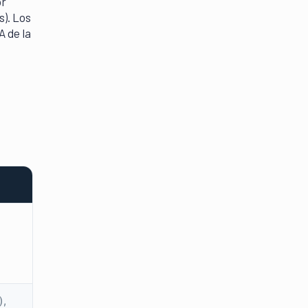
or
s). Los
 de la
),