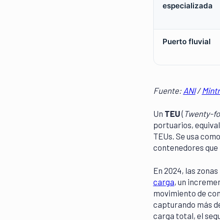
especializada
Puerto fluvial
Fuente:
ANI
/
Mint
Un
TEU
(
Twenty-fo
portuarios, equiva
TEUs. Se usa como
contenedores que
En 2024, las zonas
carga
, un increme
movimiento de con
capturando más del
carga total, el se