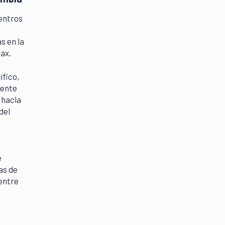
centros
s en la
ax.
ífico,
iente
 hacia
del
e
as de
 entre