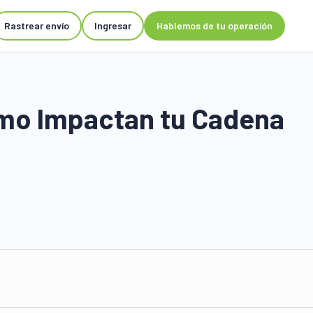
Rastrear envío
Ingresar
Hablemos de tu operación
ómo Impactan tu Cadena