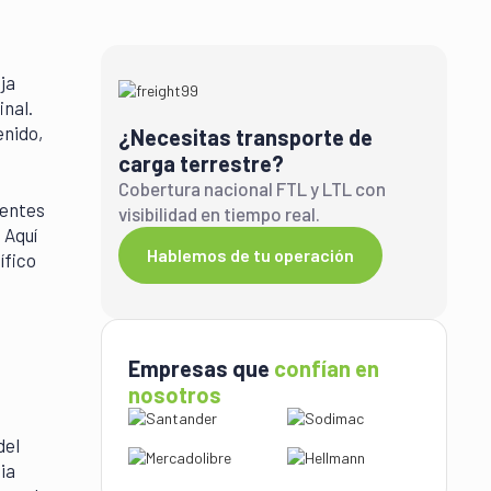
ja
inal.
enido,
¿Necesitas transporte de
carga terrestre?
Cobertura nacional FTL y LTL con
gentes
visibilidad en tiempo real.
 Aquí
Hablemos de tu operación
ífico
Empresas que
confían en
nosotros
del
ia