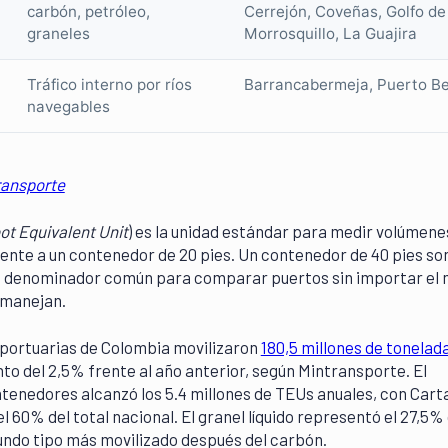
carbón, petróleo,
Cerrejón, Coveñas, Golfo de
graneles
Morrosquillo, La Guajira
Tráfico interno por ríos
Barrancabermeja, Puerto Be
navegables
ransporte
ot Equivalent Unit
) es la unidad estándar para medir volúmene
lente a un contenedor de 20 pies. Un contenedor de 40 pies so
 denominador común para comparar puertos sin importar el 
 manejan.
 portuarias de Colombia movilizaron
180,5 millones de tonelad
nto del 2,5% frente al año anterior, según Mintransporte. El
tenedores alcanzó los 5.4 millones de TEUs anuales, con Car
 60% del total nacional. El granel líquido representó el 27,5% 
gundo tipo más movilizado después del carbón.