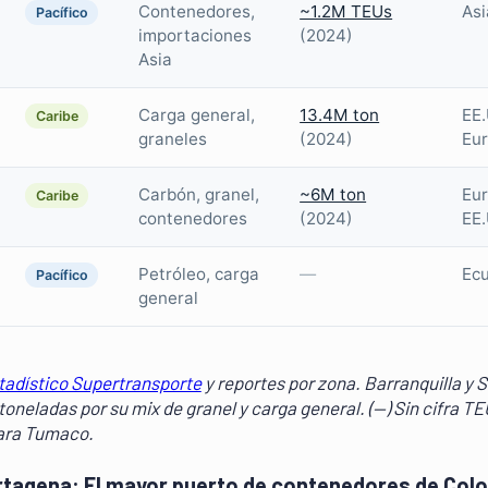
Contenedores,
~1.2M TEUs
Asi
Pacífico
importaciones
(2024)
Asia
Carga general,
13.4M ton
EE.
Caribe
graneles
(2024)
Eu
Carbón, granel,
~6M ton
Eur
Caribe
contenedores
(2024)
EE.
Petróleo, carga
—
Ecu
Pacífico
general
tadístico Supertransporte
y reportes por zona. Barranquilla y 
oneladas por su mix de granel y carga general. (—) Sin cifra TE
para Tumaco.
artagena: El mayor puerto de contenedores de Col