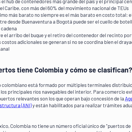
el hub de contenedores más grande del país y el principal cen
el Caribe, con más del 60% del movimiento nacional de TEUs
timo más barato no siempre es el más barato en costo total: e
tre desde Buenaventura a Bogotá puede ser el cuello de botel
a cadena
e el arribo del buque y el retiro del contenedor del recinto por
costos adicionales se generan si no se coordina bien el dray
uanal
rtos tiene Colombia y cómo se clasifican
o colombiano está formado por múltiples terminales distribui
los principales ríos navegables del interior. Para comercio ex
 puertos relevantes son los que operan bajo concesión de la
Ag
structura (ANI)
y están habilitados para realizar trámites ad
xico, Colombia no tiene un número oficial único de "puertos de