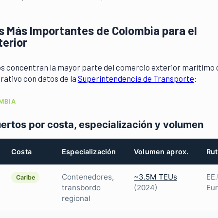
s Más Importantes de Colombia para el
erior
s concentran la mayor parte del comercio exterior marítimo 
arativo con datos de la
Superintendencia de Transporte
:
MBIA
uertos por costa, especialización y volumen
Costa
Especialización
Volumen aprox.
Rut
Contenedores,
~3.5M TEUs
EE.
Caribe
transbordo
(2024)
Eur
regional