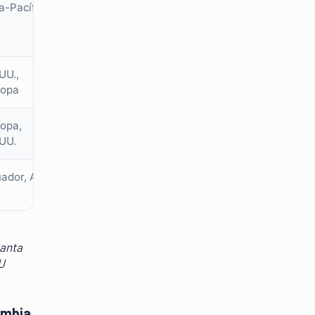
a-Pacífico
UU.,
ropa
opa,
UU.
ador, Asia
Santa
U
ombia