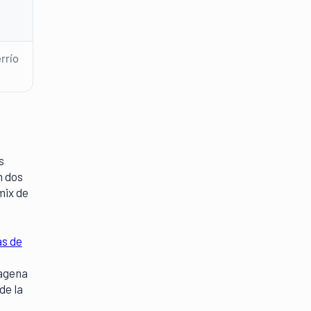
rrío
s
n dos
mix de
as de
tagena
de la