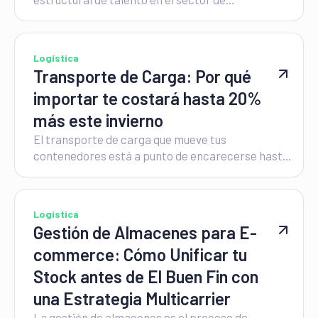
autotransporte que, al cierre de 2026, registra
una tasa de vacantes del 14% a nivel nacional.
Logística
Transporte de Carga: Por qué
importar te costará hasta 20%
más este invierno
El transporte de carga que mueve tus
contenedores está a punto de encarecerse hasta
un 20% este invierno. Si tu equipo de compras
sigue cotizando con las tarifas preferenciales del
primer trimestre, ya está absorbiendo una fuga
Logística
de capital que erosionará tus márgenes antes de
Gestión de Almacenes para E-
que termine la temporada.
commerce: Cómo Unificar tu
Stock antes de El Buen Fin con
una Estrategia Multicarrier
La gestión de almacenes es el proceso de