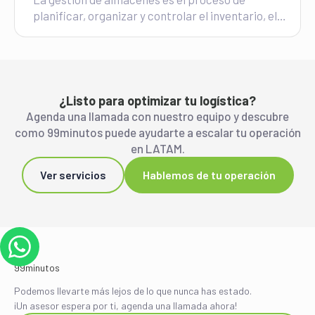
planificar, organizar y controlar el inventario, el
espacio y los flujos de trabajo dentro de uno o
varios centros de distribución. Para un e-
commerce, hacerla bien, o mal, define si
sobrevive a la temporada de mayor demanda del
año.
¿Listo para optimizar tu logística?
Agenda una llamada con nuestro equipo y descubre
como 99minutos puede ayudarte a escalar tu operación
en LATAM.
Ver servicios
Hablemos de tu operación
Podemos llevarte más lejos de lo que nunca has estado.
¡Un asesor espera por ti, agenda una llamada ahora!