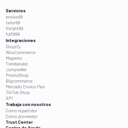
Servicios
envíos99
tailor99
freight99
fulfill99
Integraciones
Shopify
WooCommerce
Magento
Tiendanube
Jumpseller
PrestaShop
Bigcommerce
Mercado Envíos Flex
TikTok Shop
API
Trabaja con nosotros
Como repartidor
Como proveedor
Trust Center
Centro de Ayuda