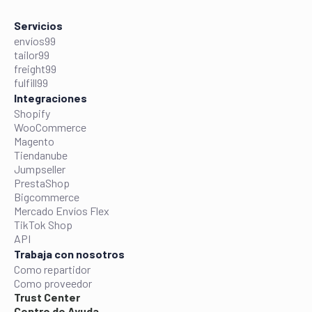
Servicios
envíos99
tailor99
freight99
fulfill99
Integraciones
Shopify
WooCommerce
Magento
Tiendanube
Jumpseller
PrestaShop
Bigcommerce
Mercado Envíos Flex
TikTok Shop
API
Trabaja con nosotros
Como repartidor
Como proveedor
Trust Center
Centro de Ayuda