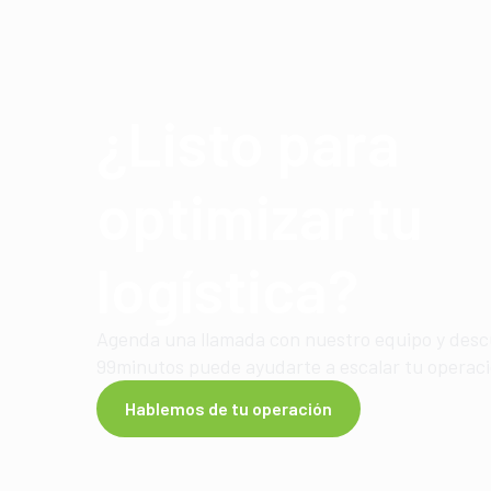
¿Listo para
optimizar tu
logística?
Agenda una llamada con nuestro equipo y des
99minutos puede ayudarte a escalar tu operac
Hablemos de tu operación