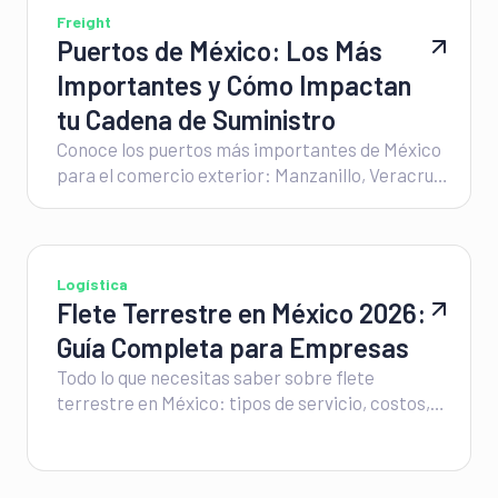
Freight
Puertos de México: Los Más
Importantes y Cómo Impactan
tu Cadena de Suministro
Conoce los puertos más importantes de México
para el comercio exterior: Manzanillo, Veracruz,
Lázaro Cárdenas, Altamira, Ensenada y
Progreso. Descubre qué mueve cada uno, cómo
se comparan el Pacífico y el Golfo, y por qué el
flete marítimo más barato no siempre significa
Logística
el menor costo total.
Flete Terrestre en México 2026:
Guía Completa para Empresas
Todo lo que necesitas saber sobre flete
terrestre en México: tipos de servicio, costos,
documentación obligatoria y cómo elegir el
mejor proveedor para tu operación. Guía
actualizada 2026.