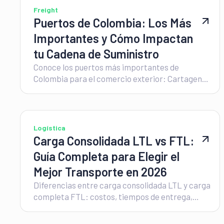
Freight
Puertos de Colombia: Los Más
Importantes y Cómo Impactan
tu Cadena de Suministro
Conoce los puertos más importantes de
Colombia para el comercio exterior: Cartagena,
Buenaventura, Barranquilla, Santa Marta y
Tumaco. Descubre qué mueve cada uno, cómo
elegir entre la costa Caribe y la del Pacífico
según tu ruta, y por qué el flete marítimo más
Logística
barato no siempre es el de menor costo total.
Carga Consolidada LTL vs FTL:
Guía Completa para Elegir el
Mejor Transporte en 2026
Diferencias entre carga consolidada LTL y carga
completa FTL: costos, tiempos de entrega,
casos de uso y cómo decidir según tu operación.
Guía práctica.