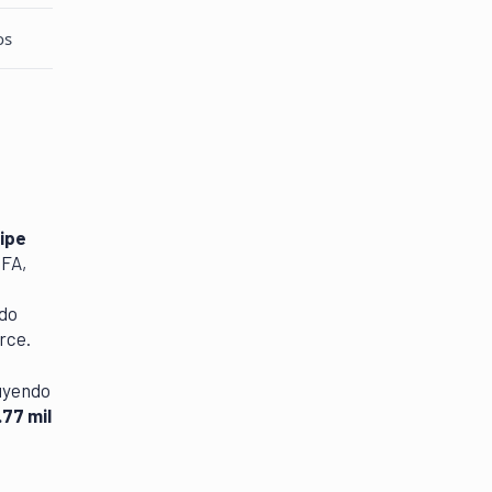
os
ipe
IFA,
ndo
rce.
buyendo
.77 mil