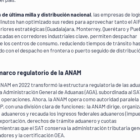
de última milla y distribución nacional
, las empresas de logí
inutos han optimizado sus redes para aprovechar tanto el AI
iores estratégicas (Guadalajara, Monterrey, Querétaro y Pueb
cadas en corredores industriales clave, permiten despachar
e los centros de consumo, reduciendo tiempos de tránsito ha
 con el despacho en frontera o puerto seguido de distribuci
 marco regulatorio de la ANAM
ANAM en 2022 transformó la estructura regulatoria de las adu
la Administración General de Aduanas (AGA), subordinada al SA
 operaciones. Ahora, la ANAM opera como autoridad paralela 
, con una división clara de funciones: la ANAM dirige, organiz
s aduaneros y recauda los ingresos federales aduaneros (impu
exportación, derechos de trámite aduanero y cuotas
ientras que el SAT conserva la administración tributaria gene
ores y la certificación OEA.