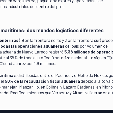
ienden carga aérea, paquetería exprés y operaciones de
as industriales del centro del país.
. marítimas: dos mundos logísticos diferentes
onterizas
(19 en la frontera norte y 2 en la frontera sur) proc
todas las operaciones aduaneras
del país por volumen de
la aduana de Nuevo Laredo registró
5.38 millones de operaci
nte al 36% de todo el tráfico fronterizo nacional. Le siguen Tij
 Ciudad Juárez con 1.6 millones.
arítimas
, distribuidas entre el Pacífico y el Golfo de México, 
 el
50% de la recaudación fiscal aduanera
debido al alto val
 manejan. Manzanillo, en Colima, y Lázaro Cárdenas, en Mich
 del Pacífico, mientras que Veracruz y Altamira lideran en el 