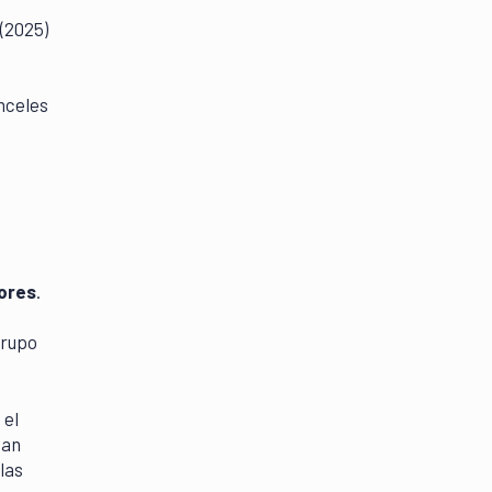
(2025)
nceles
iores
.
grupo
 el
nan
las