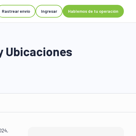
Rastrear envío
Ingresar
Hablemos de tu operación
y Ubicaciones
024,