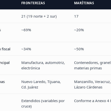
FRONTERIZAS
MARÍTIMAS
21 (19 norte + 2 sur)
17
s
~69%
~20%
 fiscal
~34%
~50%
ncipal
Manufactura, automotriz,
Contenedores, granel
electrónica
materias primas
nas
Nuevo Laredo, Tijuana,
Manzanillo, Veracruz,
Cd. Juárez
Lázaro Cárdenas
Extendidos (variables por
Conforme a Anexo 4
cruce)