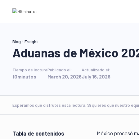
Blog
Freight
Aduanas de México 202
Tiempo de lectura
Publicado el:
Actualizado el:
10
minutos
March 20, 2026
July 16, 2026
Esperamos que disfrutes esta lectura. Si quieres que nuestro equ
Tabla de contenidos
México procesó más