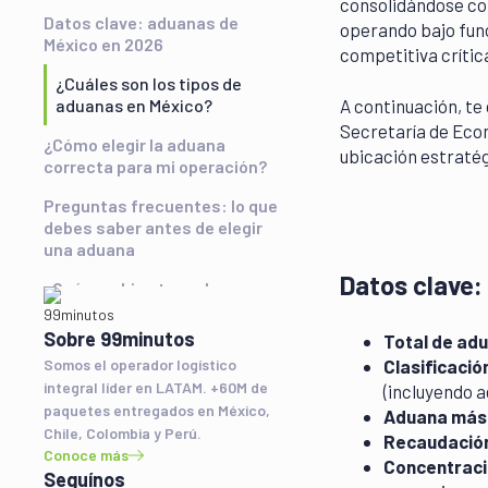
consolidándose com
Datos clave: aduanas de
operando bajo func
México en 2026
competitiva crític
¿Cuáles son los tipos de
aduanas en México?
A continuación, te
Secretaría de Econ
¿Cómo elegir la aduana
ubicación estratég
correcta para mi operación?
Preguntas frecuentes: lo que
debes saber antes de elegir
una aduana
Datos clave:
¿Qué cambios traen las
aduanas de México en 2026?
Sobre 99minutos
Total de ad
Directorio completo: las 50
Somos el operador logístico
Clasificación
aduanas de México
integral líder en LATAM. +60M de
(incluyendo 
Conclusión: convertir la
paquetes entregados en México,
Aduana más 
complejidad aduanera en
Chile, Colombia y Perú.
Recaudación
ventaja estratégica
Conoce más
Concentraci
Seguínos