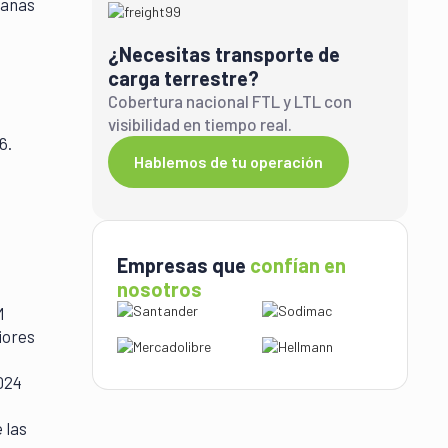
uanas
¿Necesitas transporte de
carga terrestre?
Cobertura nacional FTL y LTL con
visibilidad en tiempo real.
6.
Hablemos de tu operación
Empresas que
confían en
nosotros
M
riores
024
 las