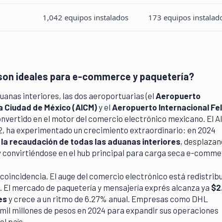
1,042 equipos instalados
173 equipos instalad
son ideales para e-commerce y paquetería?
uanas interiores, las dos aeroportuarias (el
Aeropuerto
la Ciudad de México (AICM)
y el
Aeropuerto Internacional Fel
onvertido en el motor del comercio electrónico mexicano. El A
2, ha experimentado un crecimiento extraordinario: en 2024
la recaudación de todas las aduanas interiores
, desplaza
 convirtiéndose en el hub principal para carga seca e-comme
coincidencia. El auge del comercio electrónico está redistri
cos. El mercado de paquetería y mensajería exprés alcanza ya
$2
es
y crece a un ritmo de 6.27% anual. Empresas como DHL
 mil millones de pesos en 2024 para expandir sus operaciones
l país.