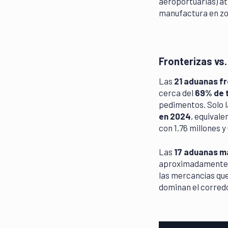
aeroportuarias) at
manufactura en zon
Fronterizas vs
Las
21 aduanas fr
cerca del
69% de 
pedimentos. Solo 
en 2024
, equivale
con 1.76 millones y
Las
17 aduanas m
aproximadamente
las mercancías que
dominan el corredor