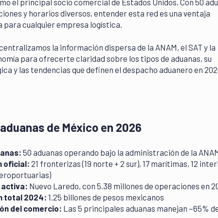
o el principal socio comercial de Estados Unidos. Con 50 ad
iones y horarios diversos, entender esta red es una ventaja
a para cualquier empresa logística.
 centralizamos la información dispersa de la ANAM, el SAT y la
omía para ofrecerte claridad sobre los tipos de aduanas, su
ica y las tendencias que definen el despacho aduanero en 202
 aduanas de México en 2026
uanas:
50 aduanas operando bajo la administración de la ANA
 oficial:
21 fronterizas (19 norte + 2 sur), 17 marítimas, 12 inte
aeroportuarias)
activa:
Nuevo Laredo, con 5.38 millones de operaciones en 2
 total 2024:
1.25 billones de pesos mexicanos
ón del comercio:
Las 5 principales aduanas manejan ~65% de