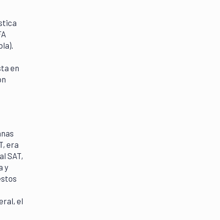
stica
FA
la).
sta en
ón
anas
T, era
al SAT,
a y
estos
ral, el