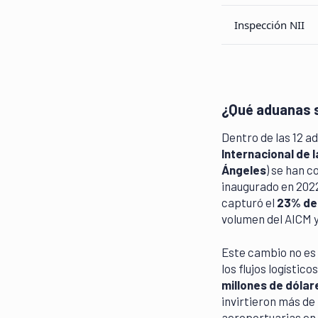
Inspección NII
¿Qué aduanas 
Dentro de las 12 ad
Internacional de 
Ángeles
) se han c
inaugurado en 202
capturó el
23% de 
volumen del AICM y
Este cambio no es 
los flujos logísti
millones de dólar
invirtieron más de
aeroportuarias en e