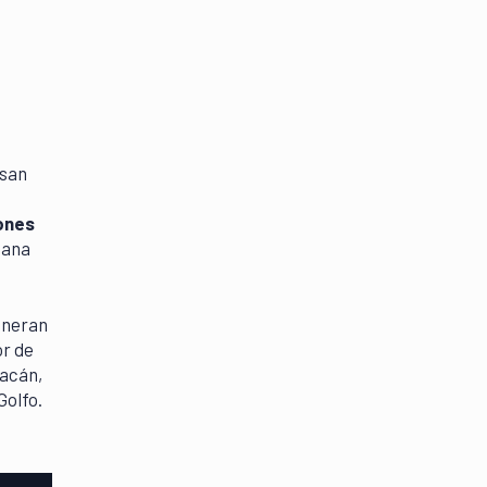
esan
ones
uana
generan
or de
oacán,
Golfo.