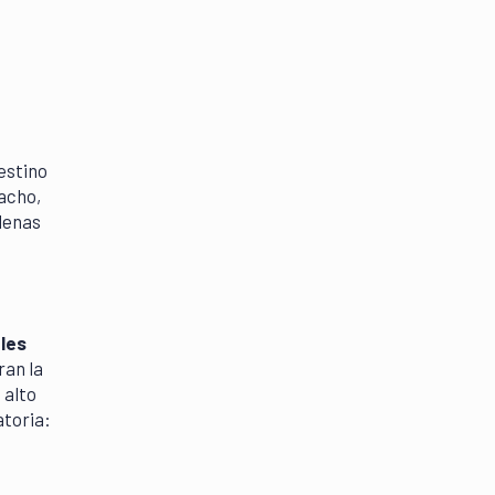
estino
acho,
adenas
ales
ran la
 alto
atoria: