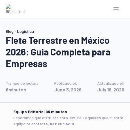
Blog
Logística
Flete Terrestre en México
2026: Guía Completa para
Empresas
Tiempo de lectura
Publicado el:
Actualizado el:
8
minutos
June 3, 2026
July 16, 2026
Equipo Editorial 99 minutos
Esperamos que disfrutes esta lectura. Si quieres que nuestro
equipo te contacte,
haz clic aquí
.
‍Key Insights