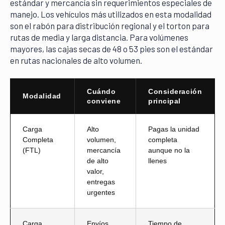
estándar y mercancía sin requerimientos especiales de
manejo. Los vehículos más utilizados en esta modalidad
son el rabón para distribución regional y el torton para
rutas de media y larga distancia. Para volúmenes
mayores, las cajas secas de 48 o 53 pies son el estándar
en rutas nacionales de alto volumen.
Cuándo
Consideración
Modalidad
conviene
principal
Carga
Alto
Pagas la unidad
Completa
volumen,
completa
(FTL)
mercancía
aunque no la
de alto
llenes
valor,
entregas
urgentes
Carga
Envíos
Tiempo de