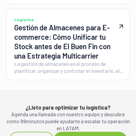
un 20% este invierno. Si tu equipo de compras
sigue cotizando con las tarifas preferenciales del
primer trimestre, ya está absorbiendo una fuga
Logística
de capital que erosionará tus márgenes antes de
Gestión de Almacenes para E-
que termine la temporada.
commerce: Cómo Unificar tu
Stock antes de El Buen Fin con
una Estrategia Multicarrier
La gestión de almacenes es el proceso de
planificar, organizar y controlar el inventario, el
espacio y los flujos de trabajo dentro de uno o
varios centros de distribución. Para un e-
commerce, hacerla bien, o mal, define si
sobrevive a la temporada de mayor demanda del
año.
¿Listo para optimizar tu logística?
Agenda una llamada con nuestro equipo y descubre
como 99minutos puede ayudarte a escalar tu operación
en LATAM.