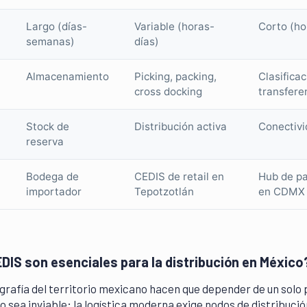
Largo (días-
Variable (horas-
Corto (ho
semanas)
días)
Almacenamiento
Picking, packing,
Clasificac
cross docking
transfere
Stock de
Distribución activa
Conectivi
reserva
Bodega de
CEDIS de retail en
Hub de p
importador
Tepotzotlán
en CDMX
DIS son esenciales para la distribución en México
grafía del territorio mexicano hacen que depender de un solo
sea inviable; la logística moderna exige nodos de distribució