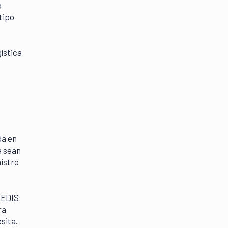
o
tipo
ística
da en
a sean
nistro
CEDIS
ra
sita.