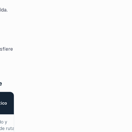
ida.
sfiere
e
tico
do y
de rutas