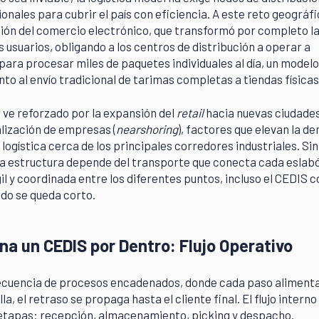
onales para cubrir el país con eficiencia. A este reto geográfi
ión del comercio electrónico, que transformó por completo l
 usuarios, obligando a los centros de distribución a operar a
ara procesar miles de paquetes individuales al día, un modelo
to al envío tradicional de tarimas completas a tiendas físicas
ve reforzado por la expansión del
retail
hacia nuevas ciudades
alización de empresas (
nearshoring
), factores que elevan la 
logística cerca de los principales corredores industriales. Sin
a estructura depende del transporte que conecta cada eslabó
il y coordinada entre los diferentes puntos, incluso el CEDIS c
do se queda corto.
a un CEDIS por Dentro: Flujo Operativo
ecuencia de procesos encadenados, donde cada paso alimenta
lla, el retraso se propaga hasta el cliente final. El flujo interno
etapas: recepción, almacenamiento, picking y despacho.