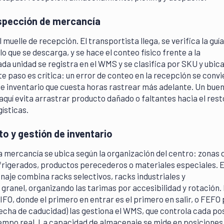
spección de mercancía
muelle de recepción. El transportista llega, se verifica la guía 
o que se descarga, y se hace el conteo físico frente a la
a unidad se registra en el WMS y se clasifica por SKU y ubica
te paso es crítica: un error de conteo en la recepción se convi
de inventario que cuesta horas rastrear más adelante. Un bue
 aquí evita arrastrar producto dañado o faltantes hacia el rest
ísticas.
 y gestión de inventario
la mercancía se ubica según la organización del centro: zonas 
efrigerados, productos perecederos o materiales especiales. E
aje combina racks selectivos, racks industriales y
ranel, organizando las tarimas por accesibilidad y rotación.
FIFO, donde el primero en entrar es el primero en salir, o FEFO
cha de caducidad) las gestiona el WMS, que controla cada po
iempo real. La capacidad de almacenaje se mide en posiciones