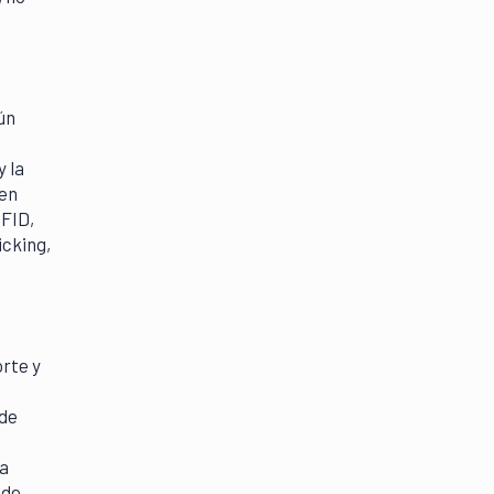
ún
y la
 en
RFID,
icking,
rte y
 de
 a
 de