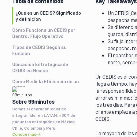
Key Takeaways
Tabla de contenidos
¿Qué es un CEDIS? Significado
Un CEDIS (Ce
y definición
despacha merc
Se diferencia
Cómo Funciona un CEDIS por
guarda, distr
Dentro: Flujo Operativo
Su flujo inte
Tipos de CEDIS Según su
despacho, to
Función
El nearshorin
norte, cerca 
Ubicación Estratégica de
CEDIS en México
Un CEDIS es el cor
Cómo Medir la Eficiencia de un
llega a tiempo, ha
CEDIS
la responsabilidad
error es mínimo: lo
Cómo Freight99 Conecta tu
Sobre 99minutos
CEDIS con la Red de
los tres días. Para 
Somos el operador logístico
Distribución
cliente empieza a 
integral líder en LATAM. +60M de
CEDIS.
Preguntas Frecuentes sobre
paquetes entregados en México,
CEDIS
Chile, Colombia y Perú.
La mayoría de las
Conoce más