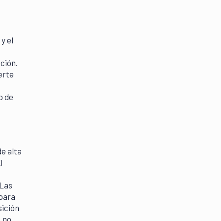
y el
ción.
erte
n
o de
de alta
l
 Las
 para
sición
, no