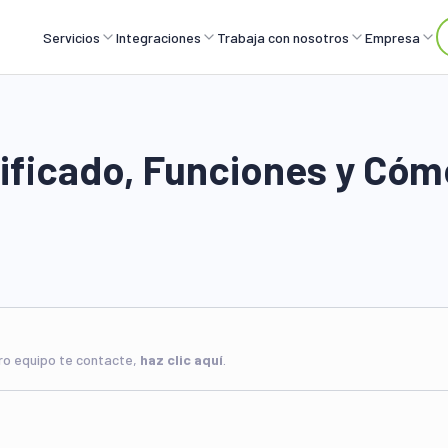
Servicios
Integraciones
Trabaja con nosotros
Empresa
nificado, Funciones y Có
tro equipo te contacte,
haz clic aquí
.