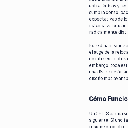
estratégicos y regi
suma la consolidac
expectativas de los
máxima velocidad p
radicalmente distin
Este dinamismo se 
el auge de la reloc
de infraestructura 
embargo, toda est
una distribución ág
diseño más avanza
Cómo Funcion
Un CEDIS es una s
siguiente. Si uno fa
resume en cuatro 