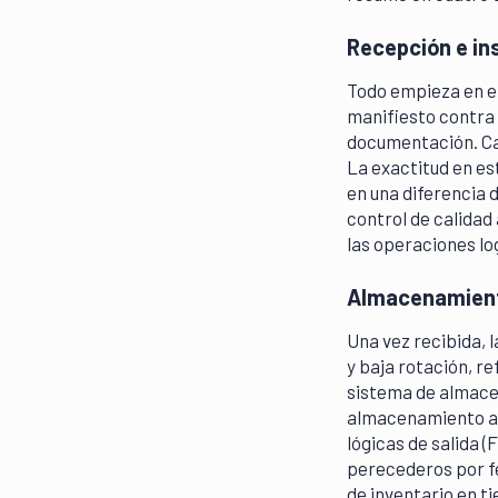
Recepción e in
Todo empieza en el 
manifiesto contra l
documentación. Cad
La exactitud en es
en una diferencia 
control de calidad
las operaciones log
Almacenamiento
Una vez recibida, 
y baja rotación, r
sistema de almacen
almacenamiento a g
lógicas de salida (
perecederos por fe
de inventario en t