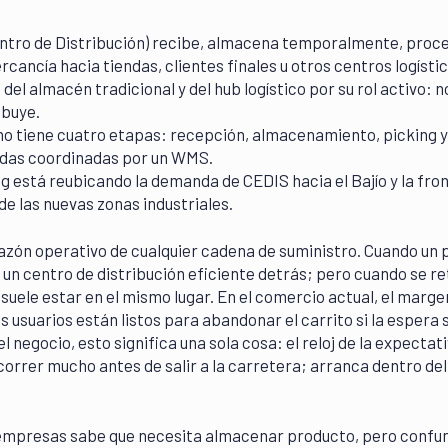
ntro de Distribución) recibe, almacena temporalmente, proce
ancía hacia tiendas, clientes finales u otros centros logístic
 del almacén tradicional y del hub logístico por su rol activo: n
ibuye.
rno tiene cuatro etapas: recepción, almacenamiento, picking y
das coordinadas por un WMS.
g está reubicando la demanda de CEDIS hacia el Bajío y la fro
de las nuevas zonas industriales.
azón operativo de cualquier cadena de suministro. Cuando un 
y un centro de distribución eficiente detrás; pero cuando se re
 suele estar en el mismo lugar. En el comercio actual, el marge
s usuarios están listos para abandonar el carrito si la espera
el negocio, esto significa una sola cosa: el reloj de la expectati
correr mucho antes de salir a la carretera; arranca dentro del
 empresas sabe que necesita almacenar producto, pero confu