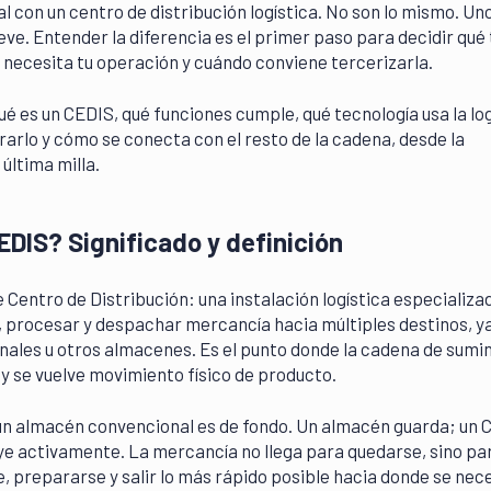
l con un centro de distribución logística. No son lo mismo. Un
eve. Entender la diferencia es el primer paso para decidir qué 
 necesita tu operación y cuándo conviene tercerizarla.
ué es un CEDIS, qué funciones cumple, qué tecnología usa la log
rlo y cómo se conecta con el resto de la cadena, desde la
última milla.
EDIS? Significado y definición
e Centro de Distribución: una instalación logística especializa
, procesar y despachar mercancía hacia múltiples destinos, y
finales u otros almacenes. Es el punto donde la cadena de sumi
 y se vuelve movimiento físico de producto.
 un almacén convencional es de fondo. Un almacén guarda; un 
ye activamente. La mercancía no llega para quedarse, sino pa
e, prepararse y salir lo más rápido posible hacia donde se nece