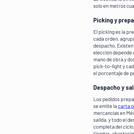
solo en metros cu
Picking y prep
El picking es la p
cada orden, agrupar
despacho. Existen 
elección depende d
mano de obra y don
pick-to-light y cad
el porcentaje de p
Despacho y sal
Los pedidos prepar
se emite la
carta 
mercancías en Méxi
salida, y todo el 
completa del ciclo.
tiendas, abastecim