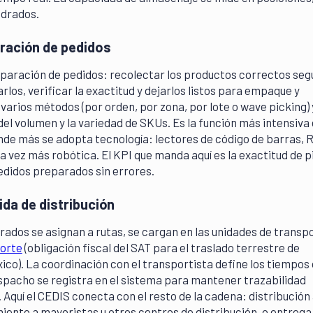
adrados.
aración de pedidos
reparación de pedidos: recolectar los productos correctos seg
los, verificar la exactitud y dejarlos listos para empaque y
varios métodos (por orden, por zona, por lote o wave picking) 
el volumen y la variedad de SKUs. Es la función más intensiva
de más se adopta tecnología: lectores de código de barras, 
a vez más robótica. El KPI que manda aquí es la exactitud de p
edidos preparados sin errores.
ida de distribución
ados se asignan a rutas, se cargan en las unidades de transpo
porte
(obligación fiscal del SAT para el traslado terrestre de
co). La coordinación con el transportista define los tiempos
despacho se registra en el sistema para mantener trazabilidad
 Aquí el CEDIS conecta con el resto de la cadena: distribución
iento a mayoristas u otros centros de distribución, o entrega