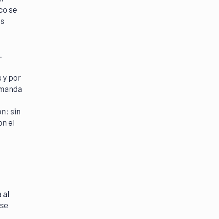
co se
as
.
 y por
demanda
n: sin
on el
 al
 se