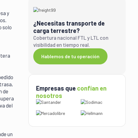
sa y
os.
¿Necesitas transporte de
o solo
carga terrestre?
Cobertura nacional FTL y LTL con
visibilidad en tiempo real.
ntera
Hablemos de tu operación
pedido
trasa,
Empresas que
confían en
n de
nosotros
 supera
va del
nde un