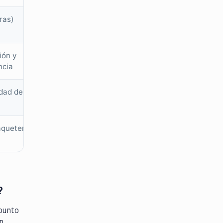
ras)
ión y
ncia
dad de red
aquetería
?
 punto
n