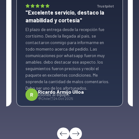
ot
Trustpilot
"Excelente servicio, destaco la
amabilidad y cortesía"
El plazo de entrega desde la recepción fue
H
cortísimo. Desde la llegada al país, se
e
s
contactaron conmigo para informarme en
m
todo momento acerca del pedido. Las
m
comunicaciones por whatsapp fueron muy
c
amables. debo destacar ese aspecto. los
c
seguimientos fueron precisos y recibí el
n
paquete en excelentes condiciones. Me
soprende la cantidad de malos comentarios.
Debo ser uno de los afortunados.
Ricardo Armijo Ulloa
R
Felicitaciones al equipo.
Chile
24 Oct 2025