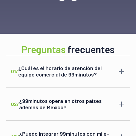
Preguntas
frecuentes
¿Cuál es el horario de atención del
01/
equipo comercial de 99minutos?
Nuestro equipo comercial está disponible de lunes
a viernes de 9:00 AM a 7:00 PM y sábados de 9:00
AM a 3:00 PM.
¿99minutos opera en otros países
Ver más
02/
además de México?
Sí, operamos en México, Chile, Colombia y Perú, con
planes de expansión a más países de
Latinoamérica.
¿Puedo integrar 99minutos con mi e-
Ver más